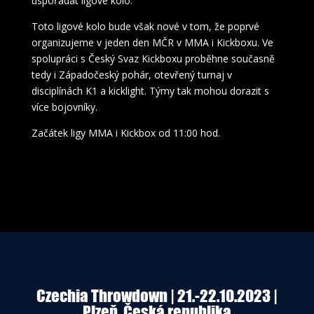
uspořádat ligové kolo.
Toto ligové kolo bude však nové v tom, že poprvé
organizujeme v jeden den MČR v MMA i Kickboxu. Ve
spolupráci s Český Svaz Kickboxu proběhne současně
tedy i Západočeský pohár, otevřený turnaj v
disciplínách K1 a kicklight. Týmy tak mohou dorazit s
více bojovníky.
Začátek ligy MMA i Kickbox od 11:00 hod.
Czechia Throwdown | 21.-22.10.2023 |
Plzeň, Česká republika